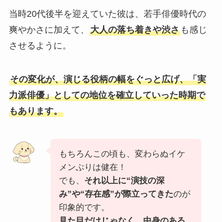
当時20代後半を迎えていた彼は、若手俳優時代の
爽やかさに加えて、
大人の落ち着きや渋さ
も感じ
させるように。
その変化が、演じる役柄の幅をぐっと広げ、「実
力派俳優」としての地位を確立していった時期で
もあります。
もちろんこの頃も、変わらぬイケ
メンぶりは健在！
でも、
それ以上に“演技の深
み”や“存在感”が際立ってきた
のが
印象的です。
見た目だけじゃなく、中身のある