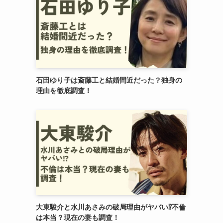
石田ゆり子は斎藤工と結婚間近だった？独身の
理由を徹底調査！
大東駿介と水川あさみの破局理由がヤバい⁉︎不倫
は本当？現在の妻も調査！