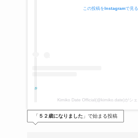
この投稿をInstagramで見
Kimiko Date Official(@kimiko.date
「
５２歳になりました
」で始まる投稿