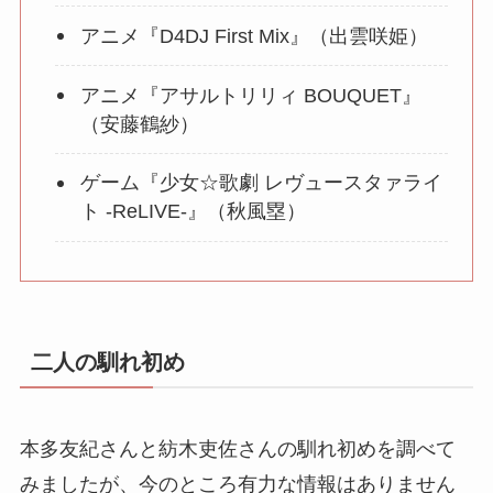
アニメ『D4DJ First Mix』（出雲咲姫）
アニメ『アサルトリリィ BOUQUET』
（安藤鶴紗）
ゲーム『少女☆歌劇 レヴュースタァライ
ト -ReLIVE-』（秋風塁）
二人の馴れ初め
本多友紀さんと紡木吏佐さんの馴れ初めを調べて
みましたが、今のところ有力な情報はありません