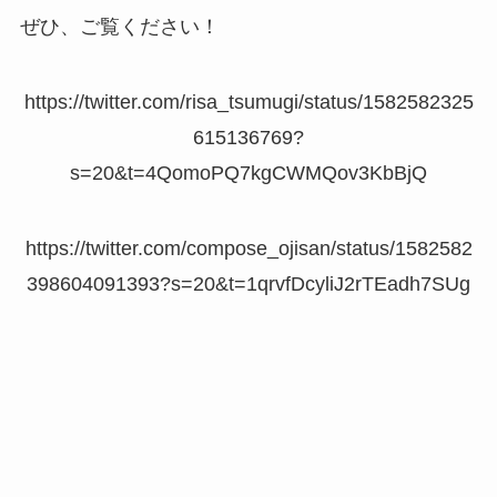
ぜひ、ご覧ください！
https://twitter.com/risa_tsumugi/status/1582582325
615136769?
s=20&t=4QomoPQ7kgCWMQov3KbBjQ
https://twitter.com/compose_ojisan/status/1582582
398604091393?s=20&t=1qrvfDcyliJ2rTEadh7SUg