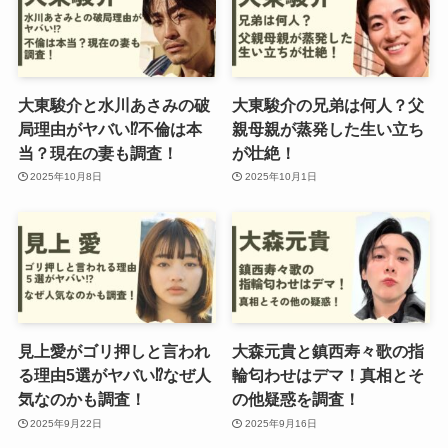
大東駿介と水川あさみの破
大東駿介の兄弟は何人？父
局理由がヤバい⁉︎不倫は本
親母親が蒸発した生い立ち
当？現在の妻も調査！
が壮絶！
2025年10月8日
2025年10月1日
見上愛がゴリ押しと言われ
大森元貴と鎮西寿々歌の指
る理由5選がヤバい⁉︎なぜ人
輪匂わせはデマ！真相とそ
気なのかも調査！
の他疑惑を調査！
2025年9月22日
2025年9月16日