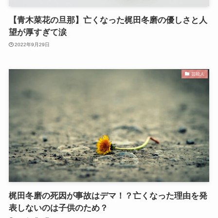
【青木菜花の旦那】亡くなった梶田冬磨の優しさと人
望が厚すぎて涙
2022年9月29日
芸能人
梶田冬磨の死因が事故はデマ！？亡くなった理由を発
表しないのは子供のため？