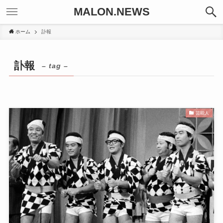
MALON.NEWS
ホーム
訃報
訃報
– tag –
芸能人