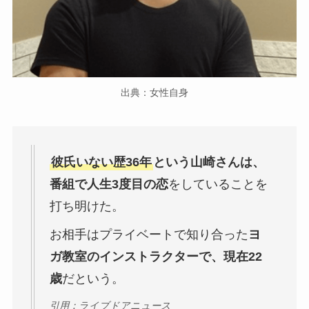
出典：女性自身
彼氏いない歴36年
という山崎さんは、
番組で人生3度目の恋
をしていることを
打ち明けた。
お相手はプライベートで知り合った
ヨ
ガ教室のインストラクターで、現在22
歳
だという。
引用：ライブドアニュース