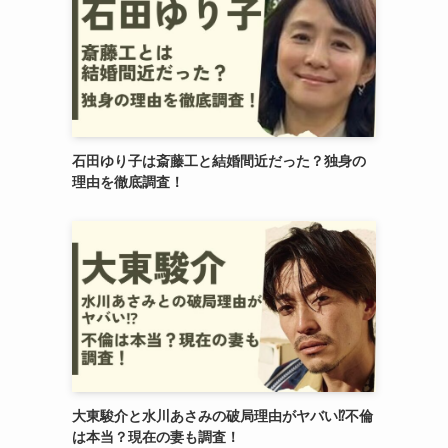
石田ゆり子は斎藤工と結婚間近だった？独身の
理由を徹底調査！
大東駿介と水川あさみの破局理由がヤバい⁉︎不倫
は本当？現在の妻も調査！