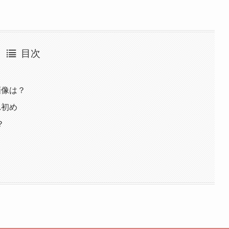
目次
画像は？
れ初め
？