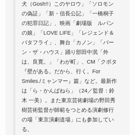
犬（Gosh!!）このヤロウ」「ソロモン
の偽証」「新・信長公記」「一橋桐子
の犯罪日記」、映画「劇場版 ルパン
の娘」「LOVE LIFE」「レジェンド＆
バタフライ」、舞台「カノン」「バー
ン・ザ・ハウス」踊り部田中泯「外
は、良寛。」「わが町」、CM「クボタ
『壁がある。だから、行く。For
Smiles./ミャンマー』篇」など。最新作
は「ら・かんぱねら」（24／監督：鈴
木 一美）。また東京芸術劇場の野田秀
樹芸術監督が師範をつとめる演劇修行
の場「東京演劇道場」にも参加してい
る。