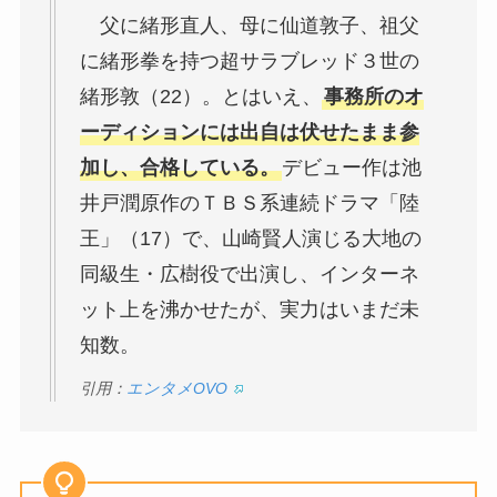
父に緒形直人、母に仙道敦子、祖父
に緒形拳を持つ超サラブレッド３世の
緒形敦（22）。とはいえ、
事務所のオ
ーディションには出自は伏せたまま参
加し、合格している。
デビュー作は池
井戸潤原作のＴＢＳ系連続ドラマ「陸
王」（17）で、山崎賢人演じる大地の
同級生・広樹役で出演し、インターネ
ット上を沸かせたが、実力はいまだ未
知数。
引用：
エンタメOVO