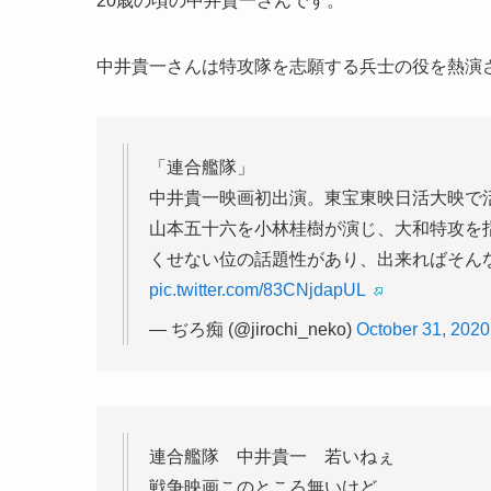
20歳の頃の中井貴一さんです。
中井貴一さんは特攻隊を志願する兵士の役を熱演
「連合艦隊」
中井貴一映画初出演。東宝東映日活大映で
山本五十六を小林桂樹が演じ、大和特攻を
くせない位の話題性があり、出来ればそん
pic.twitter.com/83CNjdapUL
— ぢろ痴 (@jirochi_neko)
October 31, 2020
連合艦隊 中井貴一 若いねぇ
戦争映画このところ無いけど