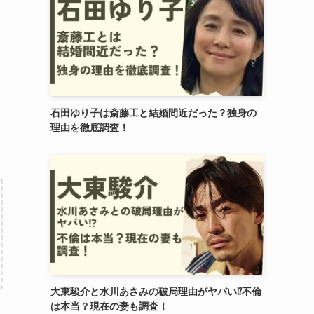
石田ゆり子は斎藤工と結婚間近だった？独身の
理由を徹底調査！
大東駿介と水川あさみの破局理由がヤバい⁉︎不倫
は本当？現在の妻も調査！