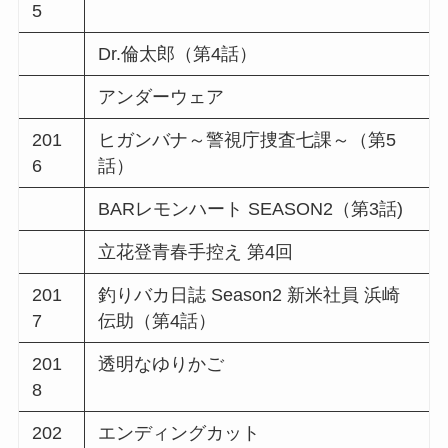
5
Dr.倫太郎（第4話）
アンダーウェア
201
ヒガンバナ～警視庁捜査七課～（第5
6
話）
BARレモンハート SEASON2（第3話)
立花登青春手控え 第4回
201
釣りバカ日誌 Season2 新米社員 浜崎
7
伝助（第4話）
201
透明なゆりかご
8
202
エンディングカット