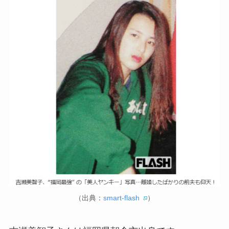
（出典：
smart-flash
）