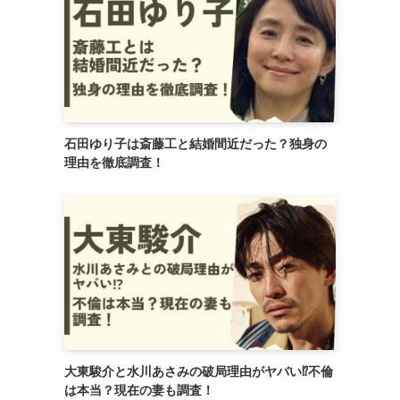
石田ゆり子は斎藤工と結婚間近だった？独身の
理由を徹底調査！
大東駿介と水川あさみの破局理由がヤバい⁉︎不倫
は本当？現在の妻も調査！