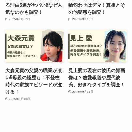
る理由5選がヤバい⁉︎なぜ人
輪匂わせはデマ！真相とそ
気なのかも調査！
の他疑惑を調査！
2025年9月22日
2025年9月16日
大森元貴の父親の職業が凄
見上愛の現在の彼氏の顔画
い⁉︎母親の経歴も！不登校
像は？熱愛報道や歴代彼
時代の家族エピソードが泣
氏、好きなタイプを調査！
ける！
2025年9月11日
2025年9月15日