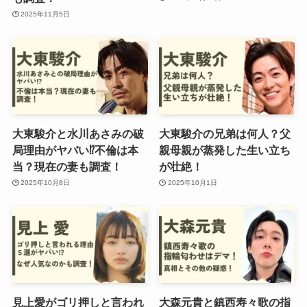
2025年11月5日
大東駿介と水川あさみの破
大東駿介の兄弟は何人？父
局理由がヤバい⁉︎不倫は本
親母親が蒸発した生い立ち
当？現在の妻も調査！
が壮絶！
2025年10月8日
2025年10月1日
見上愛がゴリ押しと言われ
大森元貴と鎮西寿々歌の指