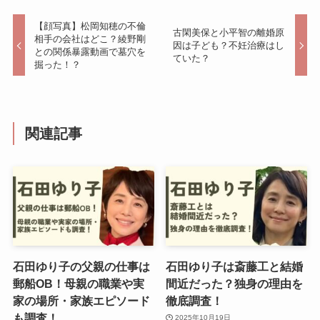
【顔写真】松岡知穂の不倫
古閑美保と小平智の離婚原
相手の会社はどこ？綾野剛
因は子ども？不妊治療はし
との関係暴露動画で墓穴を
ていた？
掘った！？
関連記事
石田ゆり子の父親の仕事は
石田ゆり子は斎藤工と結婚
郵船OB！母親の職業や実
間近だった？独身の理由を
家の場所・家族エピソード
徹底調査！
も調査！
2025年10月19日