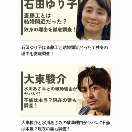
石田ゆり子は斎藤工と結婚間近だった？独身の
理由を徹底調査！
大東駿介と水川あさみの破局理由がヤバい⁉︎不倫
は本当？現在の妻も調査！